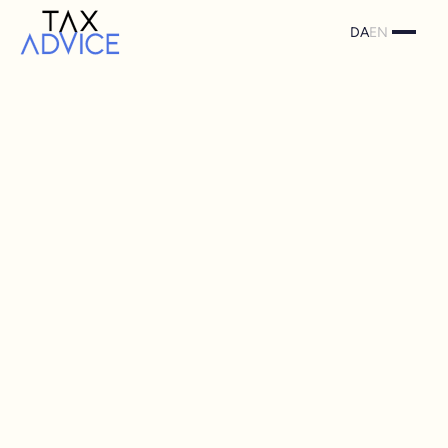
DA
EN
Personlig selvangivelse
Vi sikrer en korrekt og optimeret
selvangivelse tilpasset din skattemæssige