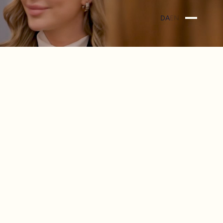
DA
EN