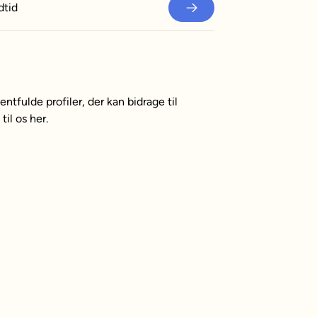
dtid
lentfulde profiler, der kan bidrage til
il os her.